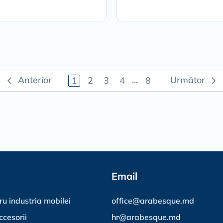
Anterior
...
Următor
1
2
3
4
8
Email
ru industria mobilei
office@arabesque.md
ccesorii
hr@arabesque.md